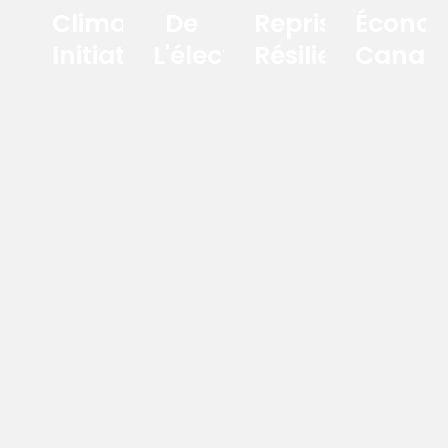
Climate
De
Reprise
Économ
Initiative
L'électrification
Résiliente
Canad