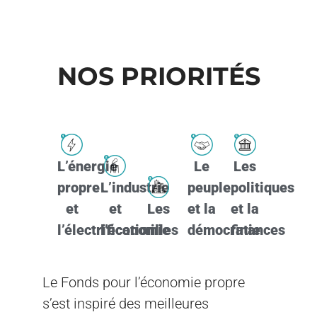
NOS PRIORITÉS
L’énergie
Le
Les
propre
L’industrie
peuple
politiques
et
et
Les
et la
et la
l’électrification
l’économie
villes
démocratie
finances
Le Fonds pour l’économie propre
s’est inspiré des meilleures